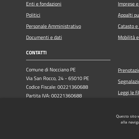
Enti e fondazioni
Imprese 
Politici
Appalti pu
Personale Amministrativo
Catasto e
Documenti e dati
Mobilità e
CONTATTI
Comune di Nocciano PE
Prenotaz
Via San Rocco, 24 - 65010 PE
Segnalazi
Codice Fiscale: 00221360688
Leggi le 
Partita IVA: 00221360688
Richiesta
PEC:
protocollo@pec.comune.nocciano.pe.it
Questo sito 
Centralino Unico: (+39) 085 847135
alla navig