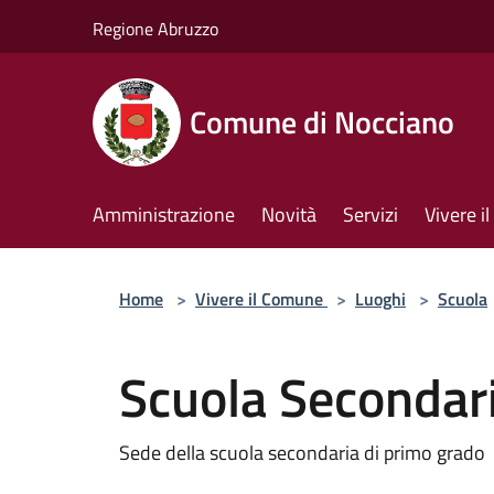
Salta al contenuto principale
Regione Abruzzo
Comune di Nocciano
Amministrazione
Novità
Servizi
Vivere 
Home
>
Vivere il Comune
>
Luoghi
>
Scuola
Scuola Secondari
Sede della scuola secondaria di primo grado