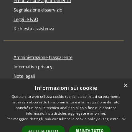
Prenotazione appuntamento
Segnalazione disservizio
Leggi le FAQ
Richiesta assistenza
Amministrazione trasparente
Informativa privacy
Note legali
×
Dichiarazione di accessibilità
Informazioni sui cookie
Questo sito web utilizza cookie tecnici e assimilati strettamente
necessari al corretto funzionamento e alla navigazione del sito,
nonché un cookie tecnico analitico al solo fine di elaborare
informazioni statistiche, aggregate e anonime.
RSS
Copyright © 2026 • Comune di
Per maggiori dettagli, può consultare la cookie policy al seguente
link
Accessibilità
Nocciano • Powered by
Privacy
Municipium
Accesso
•
RIFIUTA TUTTO
ACCETTA TUTTO