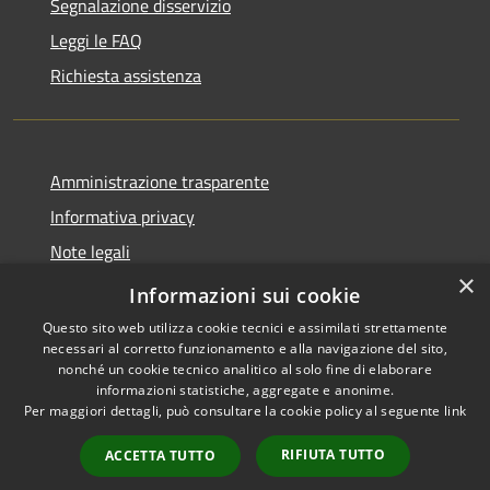
Segnalazione disservizio
Leggi le FAQ
Richiesta assistenza
Amministrazione trasparente
Informativa privacy
Note legali
×
Dichiarazione di accessibilità
Informazioni sui cookie
Questo sito web utilizza cookie tecnici e assimilati strettamente
necessari al corretto funzionamento e alla navigazione del sito,
nonché un cookie tecnico analitico al solo fine di elaborare
informazioni statistiche, aggregate e anonime.
RSS
Copyright © 2026 • Comune di
Per maggiori dettagli, può consultare la cookie policy al seguente
link
Accessibilità
Nocciano • Powered by
Privacy
Municipium
Accesso
•
RIFIUTA TUTTO
ACCETTA TUTTO
Cookie
redazione