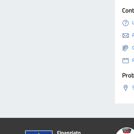
Cont
Prob