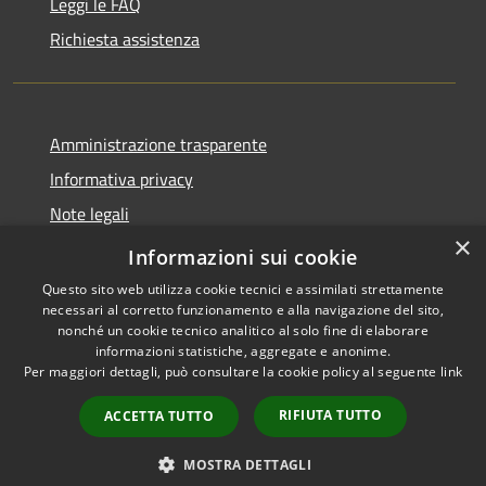
Leggi le FAQ
Richiesta assistenza
Amministrazione trasparente
Informativa privacy
Note legali
×
Dichiarazione di accessibilità
Informazioni sui cookie
Questo sito web utilizza cookie tecnici e assimilati strettamente
necessari al corretto funzionamento e alla navigazione del sito,
nonché un cookie tecnico analitico al solo fine di elaborare
informazioni statistiche, aggregate e anonime.
RSS
Copyright © 2026 • Comune di
Per maggiori dettagli, può consultare la cookie policy al seguente
link
Accessibilità
Nocciano • Powered by
Privacy
Municipium
Accesso
•
RIFIUTA TUTTO
ACCETTA TUTTO
Cookie
redazione
Mappa del sito
MOSTRA DETTAGLI