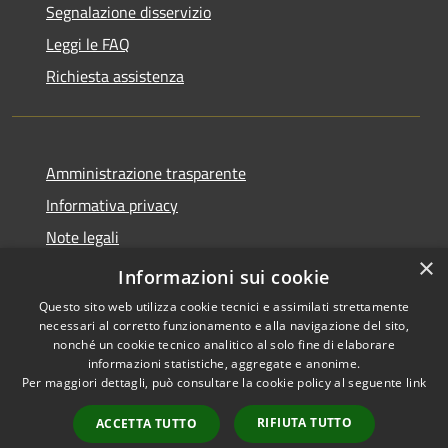
Segnalazione disservizio
Leggi le FAQ
Richiesta assistenza
Amministrazione trasparente
Informativa privacy
Note legali
×
Dichiarazione di accessibilità
Informazioni sui cookie
Questo sito web utilizza cookie tecnici e assimilati strettamente
necessari al corretto funzionamento e alla navigazione del sito,
nonché un cookie tecnico analitico al solo fine di elaborare
informazioni statistiche, aggregate e anonime.
RSS
Copyright © 2026 • Comune di
Per maggiori dettagli, può consultare la cookie policy al seguente
link
Accessibilità
Nocciano • Powered by
Privacy
Municipium
Accesso
•
RIFIUTA TUTTO
ACCETTA TUTTO
Cookie
redazione