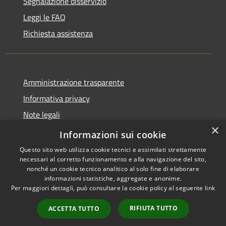
Segnalazione disservizio
Leggi le FAQ
Richiesta assistenza
Amministrazione trasparente
Informativa privacy
Note legali
×
Dichiarazione di accessibilità
Informazioni sui cookie
Questo sito web utilizza cookie tecnici e assimilati strettamente
necessari al corretto funzionamento e alla navigazione del sito,
nonché un cookie tecnico analitico al solo fine di elaborare
informazioni statistiche, aggregate e anonime.
RSS
Copyright © 2026 • Comune di
Per maggiori dettagli, può consultare la cookie policy al seguente
link
Accessibilità
Nocciano • Powered by
Privacy
Municipium
Accesso
•
RIFIUTA TUTTO
ACCETTA TUTTO
Cookie
redazione