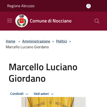
Salta al contenuto principale
Regione Abruzzo
Comune di Nocciano
Home
>
Amministrazione
>
Politici
>
Marcello Luciano Giordano
Marcello Luciano
Giordano
Condividi
Vedi azioni