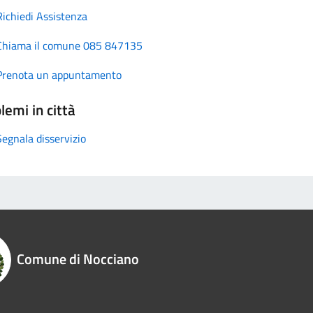
Richiedi Assistenza
Chiama il comune 085 847135
Prenota un appuntamento
lemi in città
Segnala disservizio
Comune di Nocciano