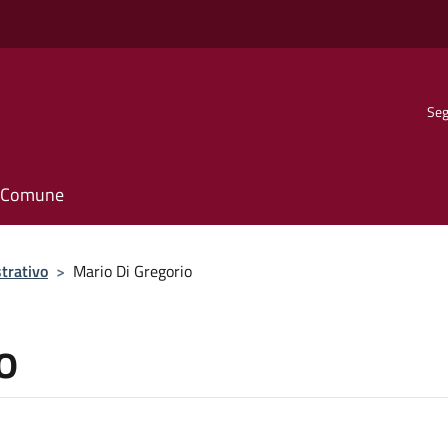
Seg
il Comune
trativo
>
Mario Di Gregorio
o