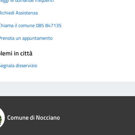
Richiedi Assistenza
Chiama il comune 085 847135
Prenota un appuntamento
lemi in città
Segnala disservizio
Comune di Nocciano