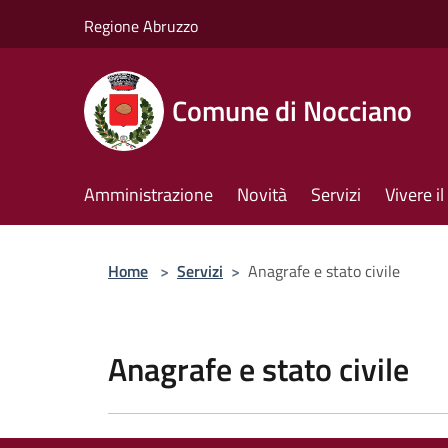
Salta al contenuto principale
Regione Abruzzo
Comune di Nocciano
Amministrazione
Novità
Servizi
Vivere 
Home
>
Servizi
>
Anagrafe e stato civile
Anagrafe e stato civile