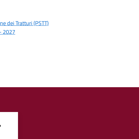
one dei Tratturi (PSTT)
 - 2027
?