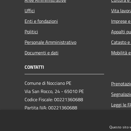
Uffici
Vita lavor
Enti e fondazioni
Imprese 
Politici
Appalti pu
Personale Amministrativo
Catasto e
Documenti e dati
Mobilità e
CONTATTI
Comune di Nocciano PE
Prenotaz
Via San Rocco, 24 - 65010 PE
Segnalazi
Codice Fiscale: 00221360688
Leggi le 
Partita IVA: 00221360688
Richiesta
PEC:
protocollo@pec.comune.nocciano.pe.it
Questo sito 