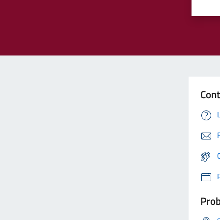
Cont
Prob