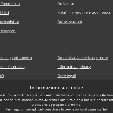
Ambiente
e Commercio
Salute, benessere e assistenza
bblici
Autorizzazioni
 urbanistica
 trasporti
ione appuntamento
Amministrazione trasparente
one disservizio
Informativa privacy
FAQ
Note legali
 assistenza
Dichiarazione di accessibilità
Informazioni sui cookie
web utilizza cookie tecnici e assimilati strettamente necessari al corretto fu
azione del sito, nonché un cookie tecnico analitico al solo fine di elaborare i
statistiche, aggregate e anonime.
Per maggiori dettagli, può consultare la cookie policy al seguente
link