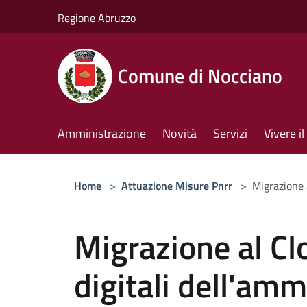
Salta al contenuto principale
Regione Abruzzo
Comune di Nocciano
Amministrazione
Novità
Servizi
Vivere 
Home
>
Attuazione Misure Pnrr
>
Migrazione a
Migrazione al Clo
digitali dell'amm